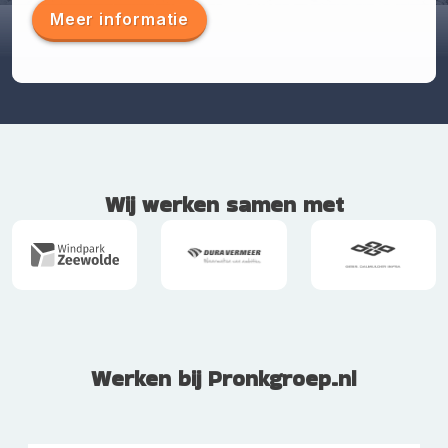
Meer informatie
Meer informatie
Pronk Projecten & Ontwikkeling
Pronk Innovatie & Participaties
Wij werken samen met
Meer informatie
Meer informatie
Werken bij Pronkgroep.nl