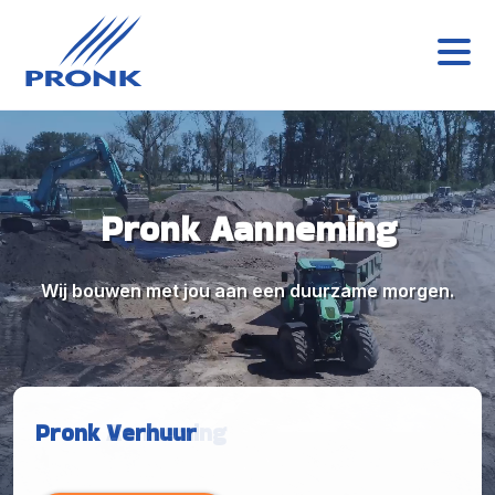
Pronk Aanneming
Wij bouwen met jou aan een duurzame morgen.
Pronk Aanneming
Pronk Verhuur