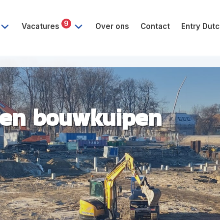
9
Vacatures
Over ons
Contact
Entry Dut
en woningbouwprojecten
Projectleider
ijke bouwwegen
Mobiele / Rups Kraanmachinist
 bouwkuipen
Werkvoorbereider
gen bouwkuipen
Trekkerchauffeur
geleiding en verkeersregelaars
Volg bij ons je Stage!
erhoud
Allround vakman GWW
oop van mestkelders & oude stallen
Minikraanmachinist
e
Meewerkend Voorman Grondverzet / Infra
rie
Werkvoorbereider / Uitvoerder