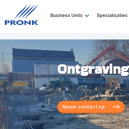
Business Units
Specialisaties
Aanneming
Bouwrijp mak
Verhuur
Aanleg tijdel
Projecten & Ontwikkeling
Ontgravingen
Ontgravin
Innovatie en Participaties
Groen & Grijs
Evenementenbe
Contract-ond
Sanering en sl
Neem contact op
Wind & Energi
Haven & Indust