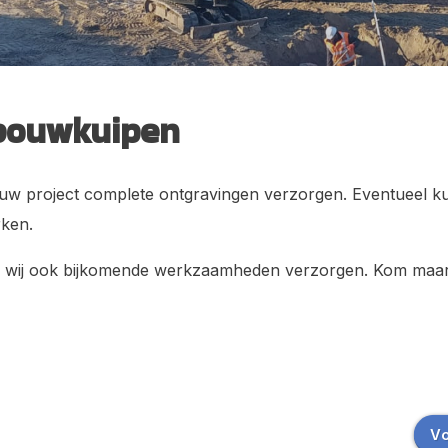
 end, Super Safety en VIP-sites
Medewerkers
bouwkuipen
jouw project complete ontgravingen verzorgen. Eventueel 
rken.
n wij ook bijkomende werkzaamheden verzorgen. Kom maar
Vo